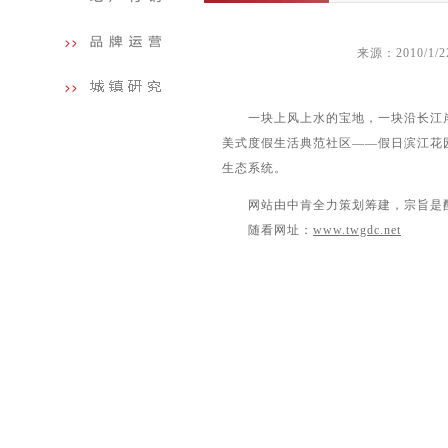
来源：2010/1/
一块上风上水的宝地，一块沿长江岸长
美式度假生活典范社区――假日滨江花
生态系统。
网站由中肯全力策划筹建，宗旨是配
随看网址：
www.twgdc.net