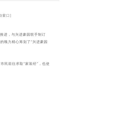
滚动窗口]
略推进，与兴进豪园联手制订
的魄力精心筹划了“兴进豪园
民前往求取“家装经”，也使